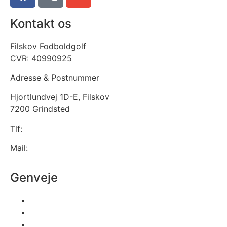
Kontakt os
Filskov Fodboldgolf
CVR: 40990925
Adresse & Postnummer
Hjortlundvej 1D-E, Filskov
7200 Grindsted
Tlf:
29615581
Mail:
info@filskovfodboldgolf.dk
Genveje
Information
Priser
Baner